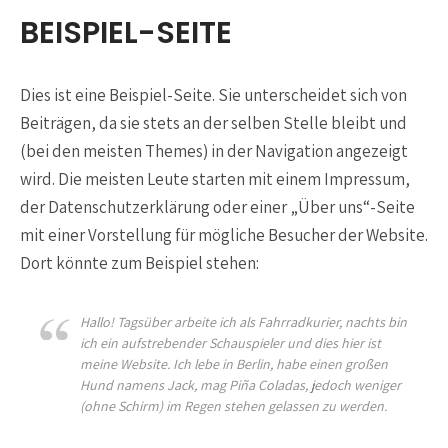
menu
BEISPIEL-SEITE
Dies ist eine Beispiel-Seite. Sie unterscheidet sich von
Beiträgen, da sie stets an der selben Stelle bleibt und
(bei den meisten Themes) in der Navigation angezeigt
wird. Die meisten Leute starten mit einem Impressum,
der Datenschutzerklärung oder einer „Über uns“-Seite
mit einer Vorstellung für mögliche Besucher der Website.
Dort könnte zum Beispiel stehen:
Hallo! Tagsüber arbeite ich als Fahrradkurier, nachts bin
ich ein aufstrebender Schauspieler und dies hier ist
meine Website. Ich lebe in Berlin, habe einen großen
Hund namens Jack, mag Piña Coladas, jedoch weniger
(ohne Schirm) im Regen stehen gelassen zu werden.